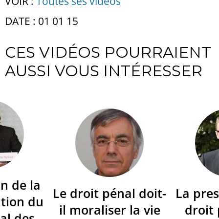
VOIR :
Toutes ses vidéos
DATE : 01 01 15
CES VIDÉOS POURRAIENT
AUSSI VOUS INTÉRESSER
n de la
Le droit pénal doit-
La pres
tion du
il moraliser la vie
droit
al des