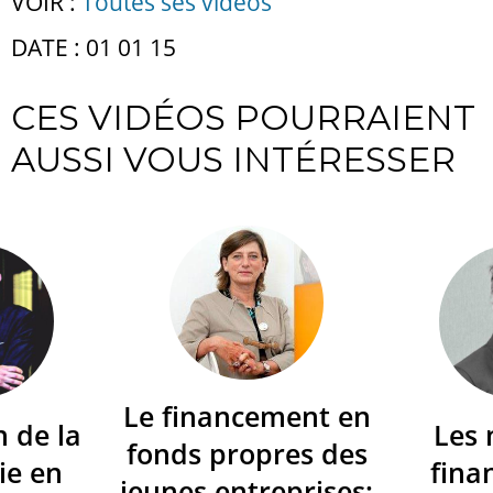
VOIR :
Toutes ses vidéos
DATE : 01 01 15
CES VIDÉOS POURRAIENT
AUSSI VOUS INTÉRESSER
Le financement en
n de la
Les
fonds propres des
ie en
fina
jeunes entreprises: