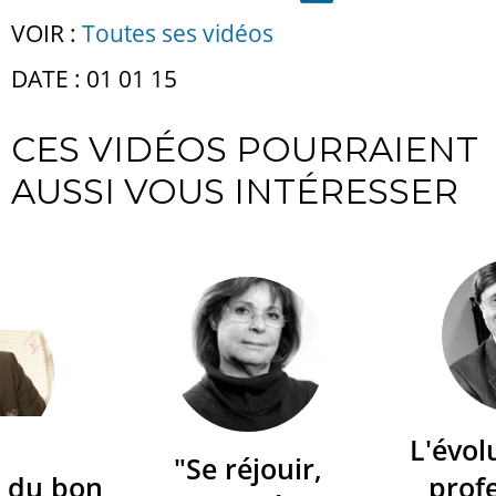
VOIR :
Toutes ses vidéos
DATE : 01 01 15
CES VIDÉOS POURRAIENT
AUSSI VOUS INTÉRESSER
L'évol
"Se réjouir,
 du bon
prof