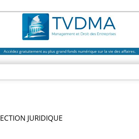
Accédez gratuitement au plus grand fonds numérique sur la vie des affaires.
RECTION JURIDIQUE