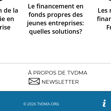
Le financement en
n de la
Les
fonds propres des
ie en
fina
jeunes entreprises:
rise
F
quelles solutions?
À PROPOS DE TVDMA
NEWSLETTER
© 2026 TVDMA.ORG