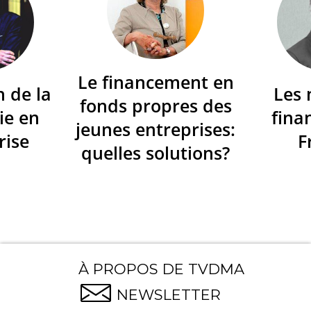
Le financement en
n de la
Les
fonds propres des
ie en
fina
jeunes entreprises:
rise
F
quelles solutions?
À PROPOS DE TVDMA
NEWSLETTER