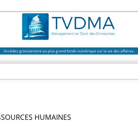
Accédez gratuitement au plus grand fonds numérique sur la vie des affaires.
SSOURCES HUMAINES