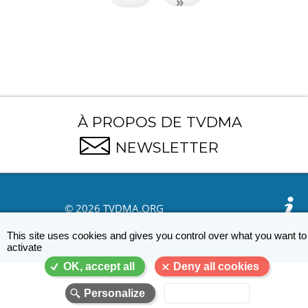
page
»
suivante
À PROPOS DE TVDMA
NEWSLETTER
© 2026 TVDMA.ORG
X
This site uses cookies and gives you control over what you want to
activate
OK, accept all
Deny all cookies
Personalize
Privacy policy