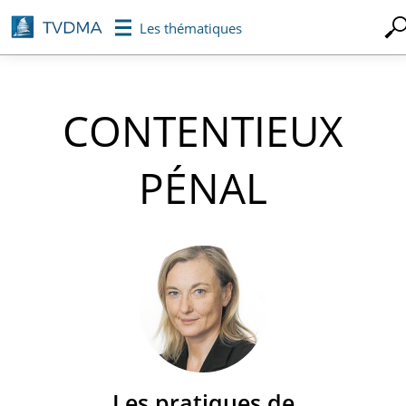
Aller
Les thématiques
au
contenu
principal
CONTENTIEUX
PÉNAL
Les pratiques de