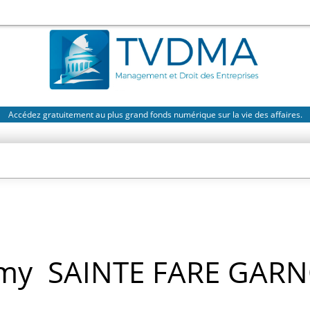
Accédez gratuitement au plus grand fonds numérique sur la vie des affaires.
émy
SAINTE FARE GAR