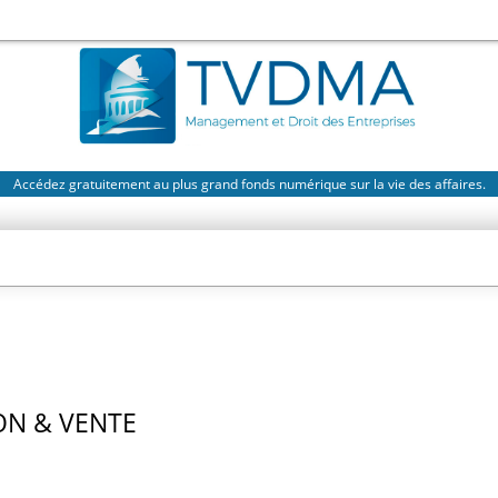
Accédez gratuitement au plus grand fonds numérique sur la vie des affaires.
N & VENTE