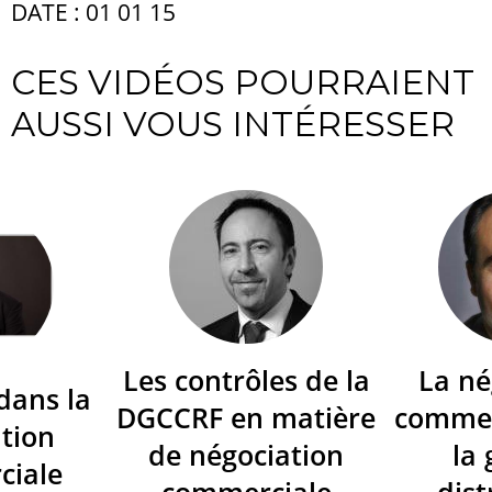
DATE : 01 01 15
CES VIDÉOS POURRAIENT
AUSSI VOUS INTÉRESSER
Les contrôles de la
La né
dans la
DGCCRF en matière
commer
tion
de négociation
la
ciale
commerciale
dist