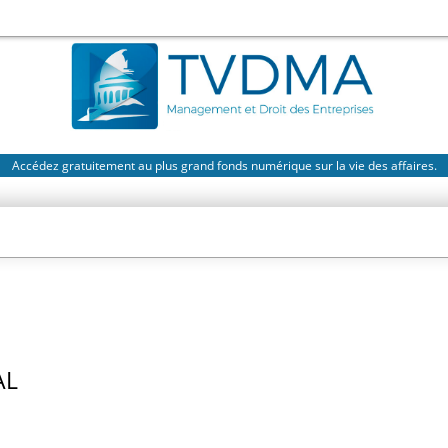
Accédez gratuitement au plus grand fonds numérique sur la vie des affaires.
AL