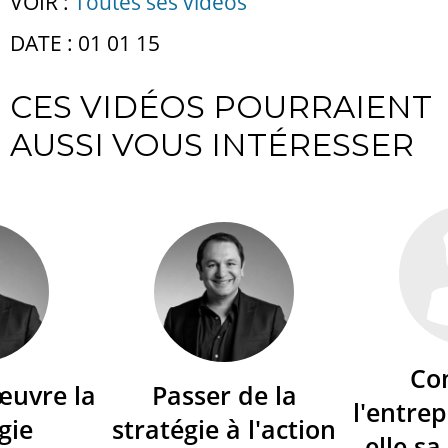
VOIR :
Toutes ses vidéos
DATE : 01 01 15
CES VIDÉOS POURRAIENT
AUSSI VOUS INTÉRESSER
Co
œuvre la
Passer de la
l'entrep
gie
stratégie à l'action
elle sa