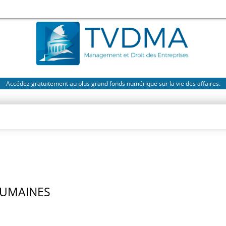
Accédez gratuitement au plus grand fonds numérique sur la vie des affaires.
HUMAINES