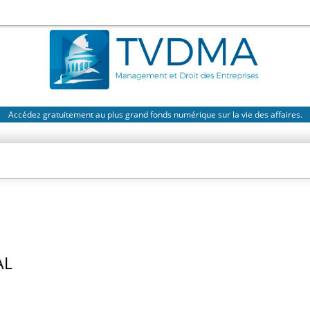
Accédez gratuitement au plus grand fonds numérique sur la vie des affaires.
AL