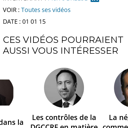
VOIR :
Toutes ses vidéos
DATE : 01 01 15
CES VIDÉOS POURRAIENT
AUSSI VOUS INTÉRESSER
Les contrôles de la
La né
dans la
DGCCRF en matière
commer