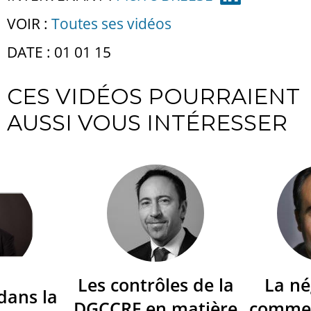
VOIR :
Toutes ses vidéos
DATE : 01 01 15
CES VIDÉOS POURRAIENT
AUSSI VOUS INTÉRESSER
Les contrôles de la
La né
dans la
DGCCRF en matière
commer