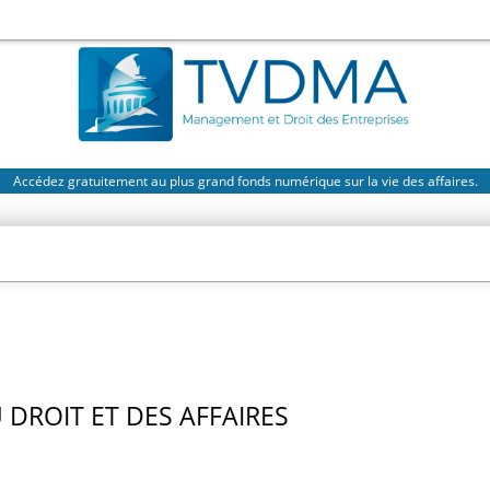
Accédez gratuitement au plus grand fonds numérique sur la vie des affaires.
DROIT ET DES AFFAIRES