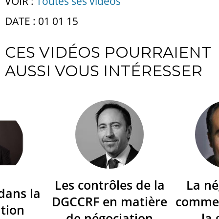
VOIR :
Toutes ses vidéos
DATE : 01 01 15
CES VIDÉOS POURRAIENT
AUSSI VOUS INTÉRESSER
Les contrôles de la
La né
dans la
DGCCRF en matière
commer
tion
de négociation
la