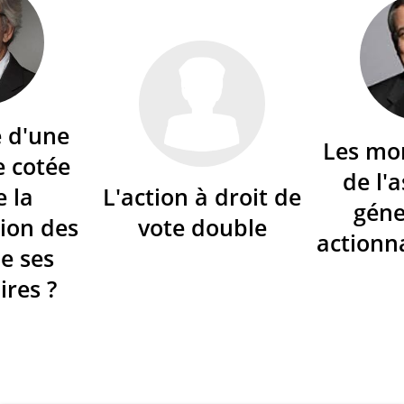
é d'une
Les mo
e cotée
de l'
e la
L'action à droit de
géne
ion des
vote double
actionna
de ses
ires ?