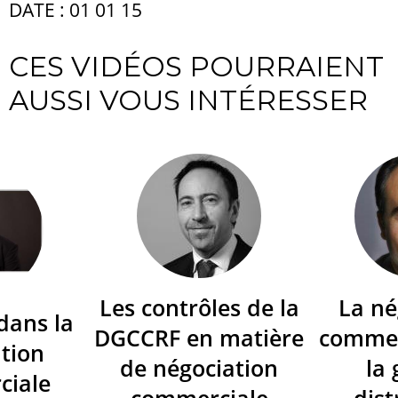
DATE : 01 01 15
CES VIDÉOS POURRAIENT
AUSSI VOUS INTÉRESSER
Les contrôles de la
La né
dans la
DGCCRF en matière
commer
tion
de négociation
la
ciale
commerciale
dist