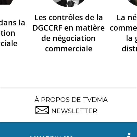
Les contrôles de la
La né
dans la
DGCCRF en matière
commer
tion
de négociation
la
ciale
commerciale
dist
À PROPOS DE TVDMA
NEWSLETTER