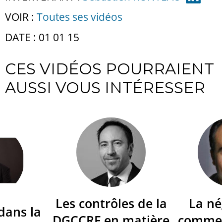
VOIR :
Toutes ses vidéos
DATE : 01 01 15
CES VIDÉOS POURRAIENT
AUSSI VOUS INTÉRESSER
Les contrôles de la
La né
dans la
DGCCRF en matière
commer