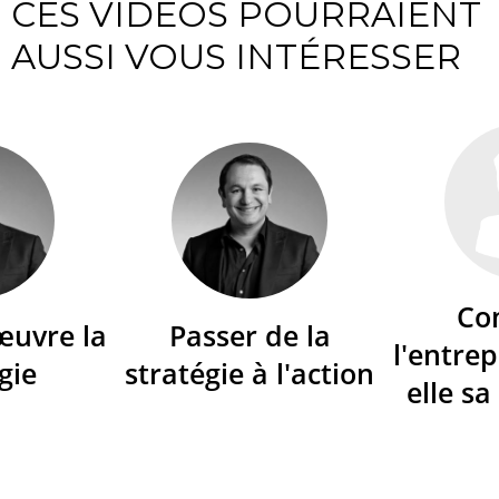
CES VIDÉOS POURRAIENT
AUSSI VOUS INTÉRESSER
Co
œuvre la
Passer de la
l'entrep
gie
stratégie à l'action
elle sa