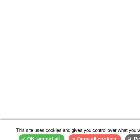
This site uses cookies and gives you control over what you w
OK, accept all
Deny all cookies
Pe