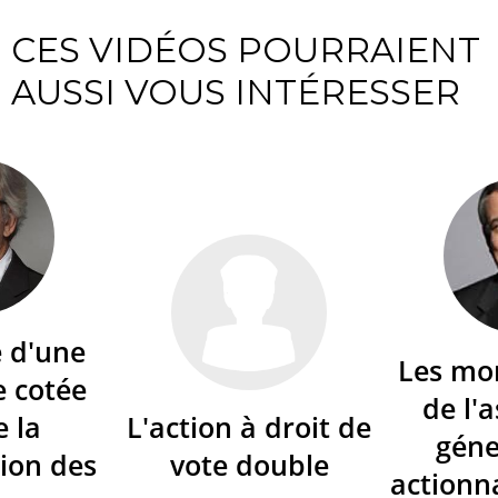
CES VIDÉOS POURRAIENT
AUSSI VOUS INTÉRESSER
é d'une
Les mo
e cotée
de l'
e la
L'action à droit de
géne
ion des
vote double
actionna