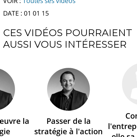
VOIR :
Toutes ses vidéos
DATE : 01 01 15
CES VIDÉOS POURRAIENT
AUSSI VOUS INTÉRESSER
Co
œuvre la
Passer de la
l'entrep
gie
stratégie à l'action
elle sa