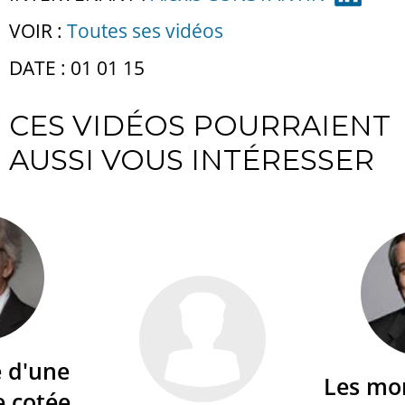
VOIR :
Toutes ses vidéos
DATE : 01 01 15
CES VIDÉOS POURRAIENT
AUSSI VOUS INTÉRESSER
é d'une
Les mo
e cotée