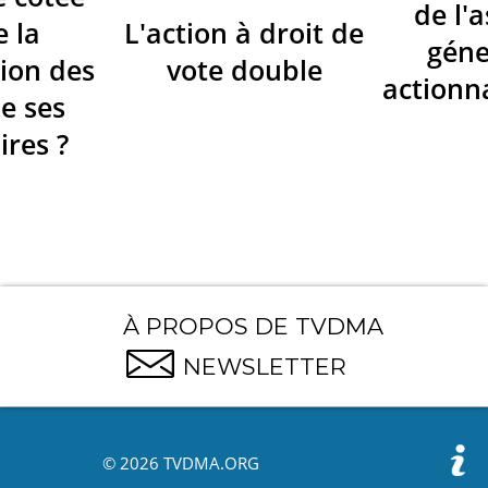
de l'
e la
L'action à droit de
géne
ion des
vote double
actionna
de ses
ires ?
À PROPOS DE TVDMA
NEWSLETTER
© 2026 TVDMA.ORG