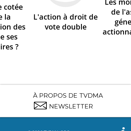
Les mo
e cotée
de l'
e la
L'action à droit de
géne
ion des
vote double
actionna
de ses
ires ?
À PROPOS DE TVDMA
NEWSLETTER