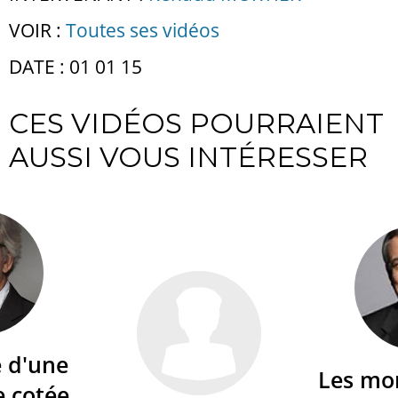
VOIR :
Toutes ses vidéos
DATE : 01 01 15
CES VIDÉOS POURRAIENT
AUSSI VOUS INTÉRESSER
é d'une
Les mo
e cotée