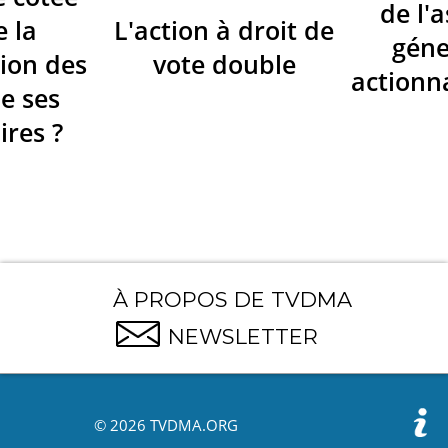
de l'
e la
L'action à droit de
géne
ion des
vote double
actionna
de ses
ires ?
À PROPOS DE TVDMA
NEWSLETTER
© 2026 TVDMA.ORG