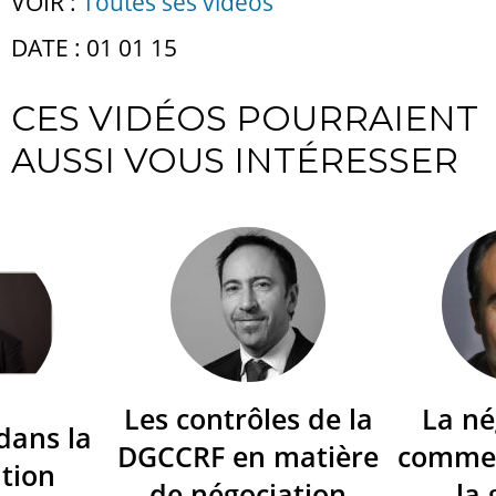
VOIR :
Toutes ses vidéos
DATE : 01 01 15
CES VIDÉOS POURRAIENT
AUSSI VOUS INTÉRESSER
Les contrôles de la
La né
dans la
DGCCRF en matière
commer
tion
de négociation
la