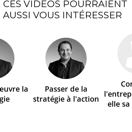
CES VIDÉOS POURRAIENT
AUSSI VOUS INTÉRESSER
Co
œuvre la
Passer de la
l'entrep
gie
stratégie à l'action
elle sa