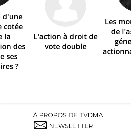
é d'une
Les mo
e cotée
de l'
e la
L'action à droit de
géne
ion des
vote double
actionna
de ses
ires ?
À PROPOS DE TVDMA
NEWSLETTER