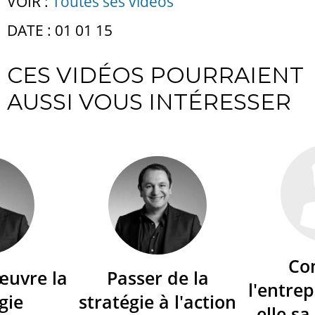
VOIR :
Toutes ses vidéos
DATE : 01 01 15
CES VIDÉOS POURRAIENT
AUSSI VOUS INTÉRESSER
Co
œuvre la
Passer de la
l'entrep
gie
stratégie à l'action
elle sa