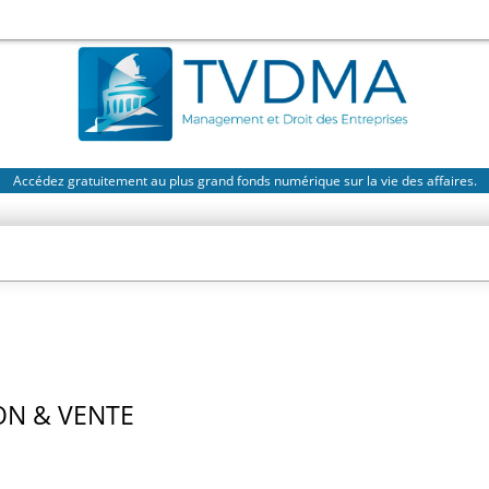
Accédez gratuitement au plus grand fonds numérique sur la vie des affaires.
N & VENTE