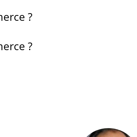
merce ?
merce ?