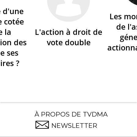
é d'une
Les mo
e cotée
de l'
e la
L'action à droit de
géne
ion des
vote double
actionna
de ses
ires ?
À PROPOS DE TVDMA
NEWSLETTER