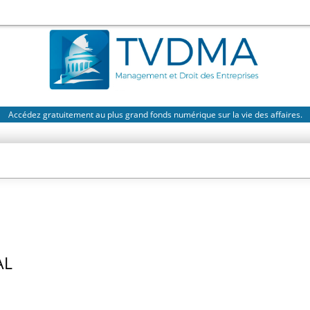
Accédez gratuitement au plus grand fonds numérique sur la vie des affaires.
AL