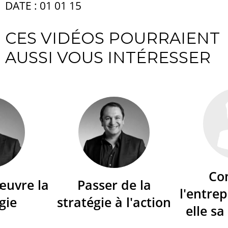
DATE : 01 01 15
CES VIDÉOS POURRAIENT
AUSSI VOUS INTÉRESSER
Co
œuvre la
Passer de la
l'entrep
gie
stratégie à l'action
elle sa