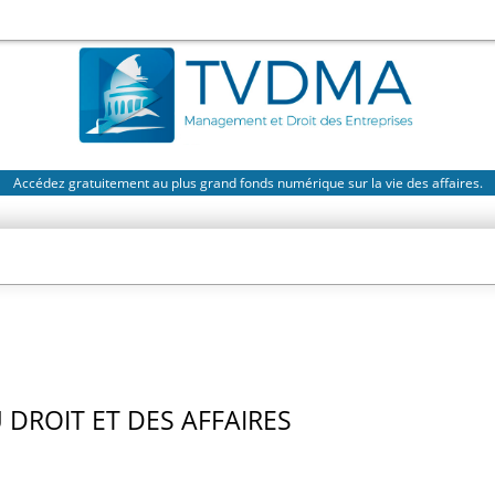
Accédez gratuitement au plus grand fonds numérique sur la vie des affaires.
DROIT ET DES AFFAIRES