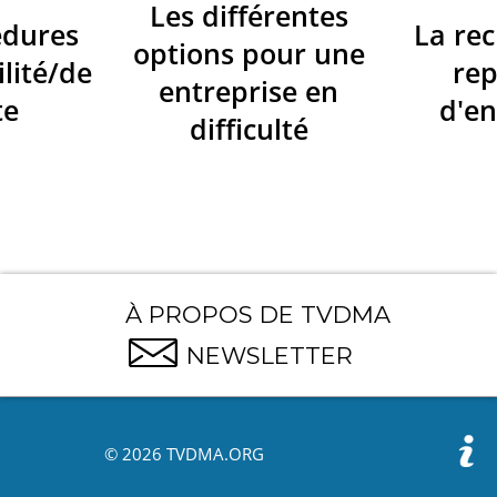
Les différentes
édures
La re
options pour une
ilité/de
re
entreprise en
te
d'en
difficulté
À PROPOS DE TVDMA
NEWSLETTER
© 2026 TVDMA.ORG