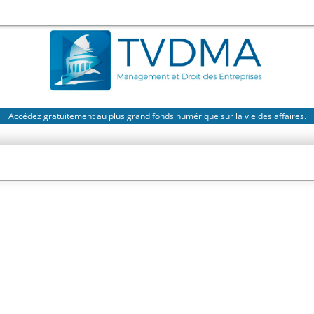
Accédez gratuitement au plus grand fonds numérique sur la vie des affaires.