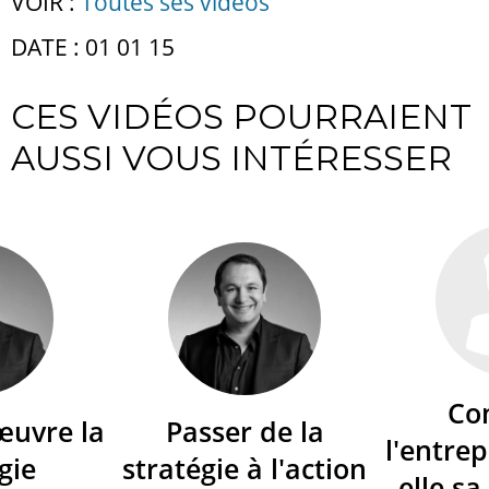
VOIR :
Toutes ses vidéos
DATE : 01 01 15
CES VIDÉOS POURRAIENT
AUSSI VOUS INTÉRESSER
Co
œuvre la
Passer de la
l'entrep
gie
stratégie à l'action
elle sa