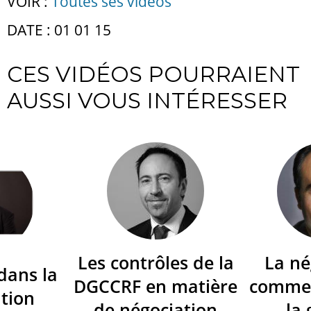
VOIR :
Toutes ses vidéos
DATE : 01 01 15
CES VIDÉOS POURRAIENT
AUSSI VOUS INTÉRESSER
Les contrôles de la
La né
dans la
DGCCRF en matière
commer
tion
de négociation
la