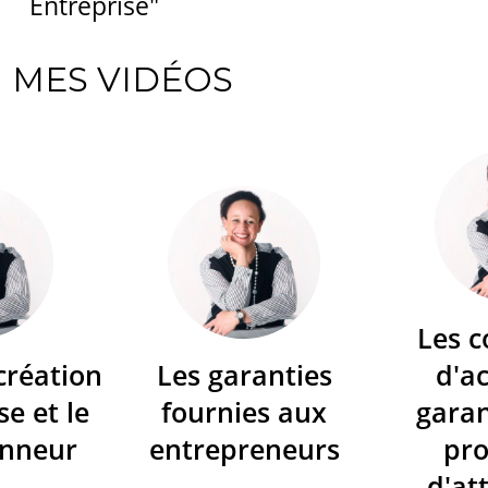
Entreprise"
MES VIDÉOS
Les c
 création
Les garanties
d'a
se et le
fournies aux
garan
onneur
entrepreneurs
pr
d'at