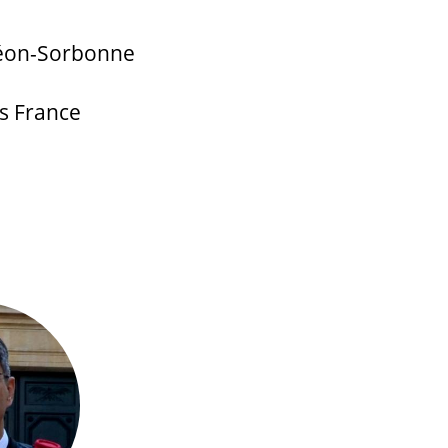
théon-Sorbonne
is France