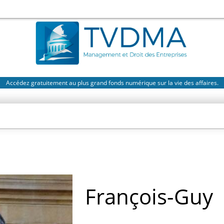
Accédez gratuitement au plus grand fonds numérique sur la vie des affaires.
François-Guy