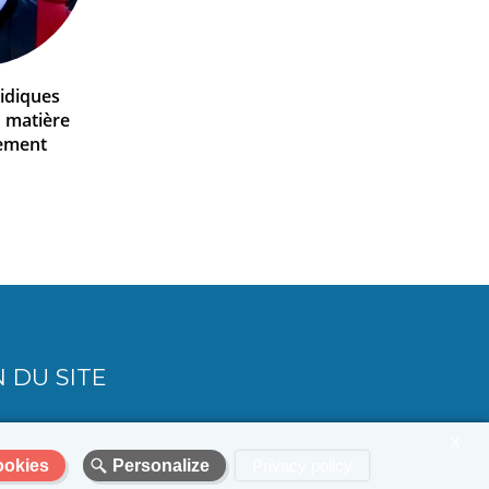
ridiques
n matière
ement
 DU SITE
X
ookies
Personalize
Privacy policy