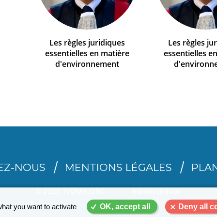
Les règles juridiques
Les règles ju
essentielles en matière
essentielles e
d'environnement
d'environn
EZ-NOUS
MENTIONS LÉGALES
PLAN
© 2026 TVDMA.ORG
Administration
what you want to activate
OK, accept all
Deny all c