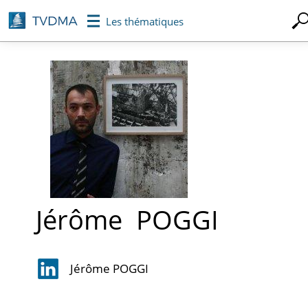
Aller
Les thématiques
au
contenu
principal
Jérôme
POGGI
Jérôme POGGI