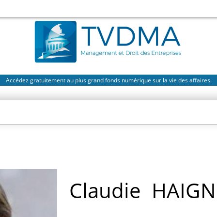
Accédez gratuitement au plus grand fonds numérique sur la vie des affaires.
Claudie
HAIGN