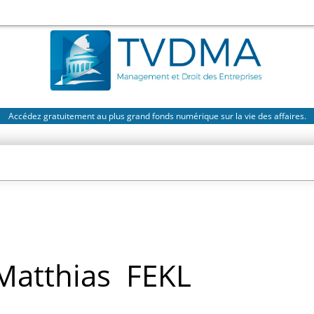
Accédez gratuitement au plus grand fonds numérique sur la vie des affaires.
Matthias
FEKL