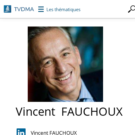
Aller
Les thématiques
au
contenu
principal
Vincent
FAUCHOUX
Vincent FAUCHOUX