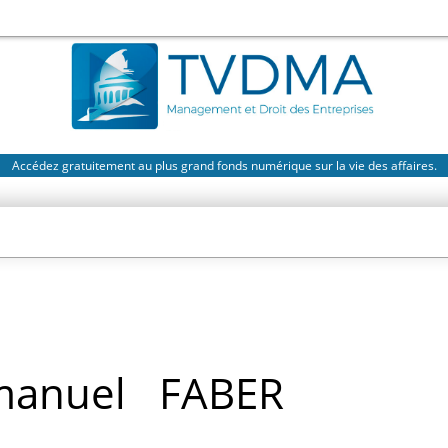
Accédez gratuitement au plus grand fonds numérique sur la vie des affaires.
manuel
FABER