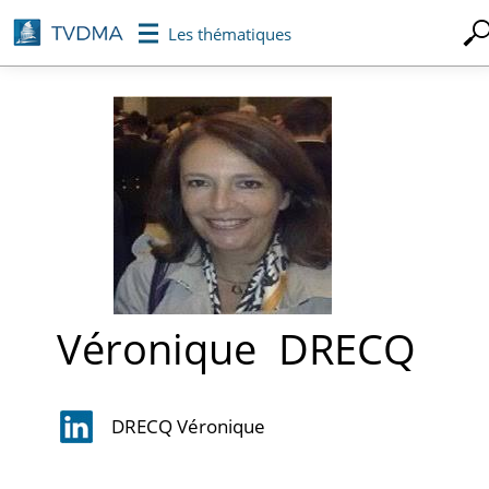
Aller
Les thématiques
au
contenu
principal
Véronique
DRECQ
DRECQ Véronique